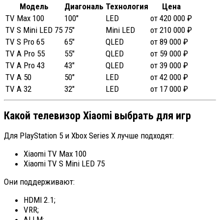
Модель
Диагональ
Технология
Цена
TV Max 100
100″
LED
от 420 000 ₽
TV S Mini LED 75
75″
Mini LED
от 210 000 ₽
TV S Pro 65
65″
QLED
от 89 000 ₽
TV A Pro 55
55″
QLED
от 59 000 ₽
TV A Pro 43
43″
QLED
от 39 000 ₽
TV A 50
50″
LED
от 42 000 ₽
TV A 32
32″
LED
от 17 000 ₽
Какой телевизор Xiaomi выбрать для игр
Для PlayStation 5 и Xbox Series X лучше подходят:
Xiaomi TV Max 100
Xiaomi TV S Mini LED 75
Они поддерживают:
HDMI 2.1;
VRR;
ALLM;