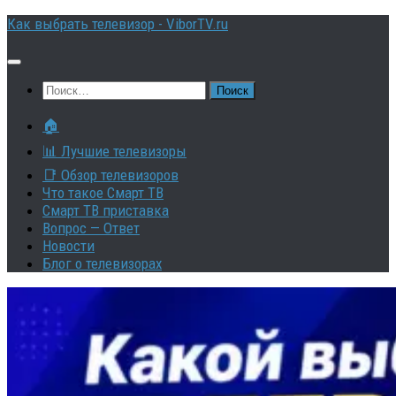
Перейти
Как выбрать телевизор - ViborTV.ru
к
содержимому
Найти:
🏠
📊 Лучшие телевизоры
📑 Обзор телевизоров
Что такое Смарт ТВ
Смарт ТВ приставка
Вопрос — Ответ
Новости
Блог о телевизорах