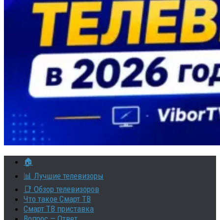
🏠
📊 Лучшие телевизоры
📑 Обзор телевизоров
Что такое Смарт ТВ
Смарт ТВ приставка
Вопрос — Ответ