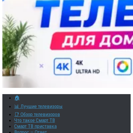
🏠
📊 Лучшие телевизоры
📑 Обзор телевизоров
Что такое Смарт ТВ
Смарт ТВ приставка
Вопрос — Ответ