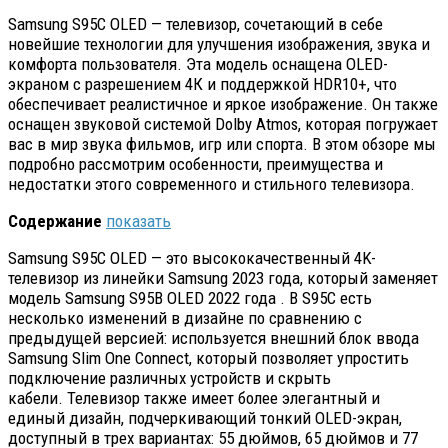
Samsung S95C OLED — телевизор, сочетающий в себе
новейшие технологии для улучшения изображения, звука и
комфорта пользователя.
Эта модель оснащена OLED-
экраном с разрешением 4К и поддержкой HDR10+, что
обеспечивает реалистичное и яркое изображение. Он также
оснащен звуковой системой Dolby Atmos, которая погружает
вас в мир звука фильмов, игр или спорта. В этом обзоре мы
подробно рассмотрим особенности, преимущества и
недостатки этого современного и стильного телевизора.
Содержание
показать
Samsung S95C OLED — это высококачественный 4K-
телевизор из линейки Samsung 2023 года, который заменяет
модель Samsung S95B OLED 2022 года . В S95C есть
несколько изменений в дизайне по сравнению с
предыдущей версией: используется внешний блок ввода
Samsung Slim One Connect, который позволяет упростить
подключение различных устройств и скрыть
кабели. Телевизор также имеет более элегантный и
единый дизайн, подчеркивающий тонкий OLED-экран,
доступный в трех вариантах: 55 дюймов, 65 дюймов и 77