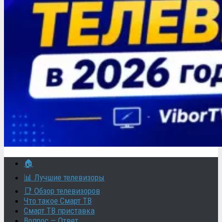
🏠
📊 Лучшие телевизоры
📑 Обзор телевизоров
Что такое Смарт ТВ
Смарт ТВ приставка
Вопрос — Ответ