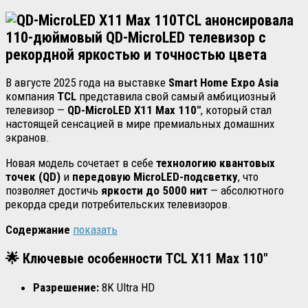
TCL анонсировала
110-дюймовый QD-MicroLED телевизор с
рекордной яркостью и точностью цвета
В августе 2025 года на выставке
Smart Home Expo Asia
компания
TCL
представила свой самый амбициозный
телевизор —
QD-MicroLED X11 Max 110″
, который стал
настоящей сенсацией в мире премиальных домашних
экранов.
Новая модель сочетает в себе
технологию квантовых
точек (QD)
и
передовую MicroLED-подсветку
, что
позволяет достичь
яркости до 5000 нит
— абсолютного
рекорда среди потребительских телевизоров.
Содержание
показать
🌟
Ключевые особенности TCL X11 Max 110″
Разрешение:
8K Ultra HD