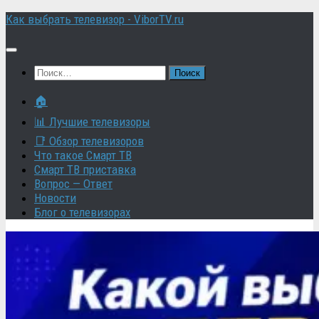
Перейти
Как выбрать телевизор - ViborTV.ru
к
содержимому
Найти:
🏠
📊 Лучшие телевизоры
📑 Обзор телевизоров
Что такое Смарт ТВ
Смарт ТВ приставка
Вопрос — Ответ
Новости
Блог о телевизорах